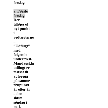
forslag
a. Første
forslag
Der
tilføjes et
nyt punkt
i
vedtægterne
–
”Udflugt”
med
følgende
undertekst.
Mandagsklubbens
udflugt er
fastsat til
at foregå
på samme
tidspunkt
år efter år
– den
sidste
søndag i
maj.