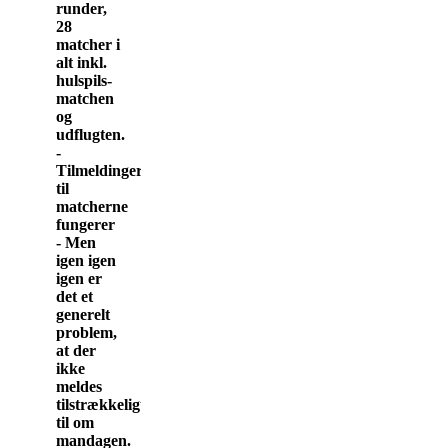
runder,
28
matcher i
alt inkl.
hulspils-
matchen
og
udflugten.
-
Tilmeldinger
til
matcherne
fungerer
- Men
igen igen
igen er
det et
generelt
problem,
at der
ikke
meldes
tilstrækkeligt
til om
mandagen.