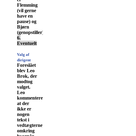
Flemming
(vil gerne
have en
pause) og
Bjørn
(genopstiller)
6.
Eventuelt
Valg af
dirigent
Foreslået
blev Leo
Brok, der
modtog
valget.
Leo
kommenterede,
at der
ikke er
nogen
tekst i
vedtægterne
omkring