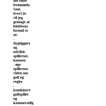
det store
fremmøde.
Som
hvert år
vil jeg
gentage at
klubbens
formål er
at:
-
dygtiggøre
og
udvikle
spillernes
kunnen
- øge
spillernes
viden om
golf og
regler
-
kombinere
golfspillet
og
kammeratligt