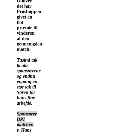
Udover
det har
Proshoppen
givet en
flot
præmie til
vinderen
af den
gennemgående
match.
Tusind tak
til alle
sponsorerne
og endnu
engang en
stor tak til
Søren for
hans fine
arbejde.
Sponsorer
BPI
matchen
v. Hans