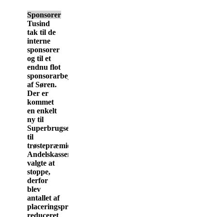
Sponsorer
Tusind
tak til de
interne
sponsorer
og til et
endnu flot
sponsorarbejde
af Søren.
Der er
kommet
en enkelt
ny til
Superbrugsen
til
trøstepræmien.
Andelskassen
valgte at
stoppe,
derfor
blev
antallet af
placeringspræmier
reduceret