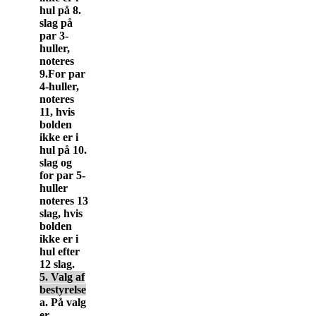
hul på 8.
slag på
par 3-
huller,
noteres
9.For par
4-huller,
noteres
11, hvis
bolden
ikke er i
hul på 10.
slag og
for par 5-
huller
noteres 13
slag, hvis
bolden
ikke er i
hul efter
12 slag.
5. Valg af
bestyrelse
a. På valg
er