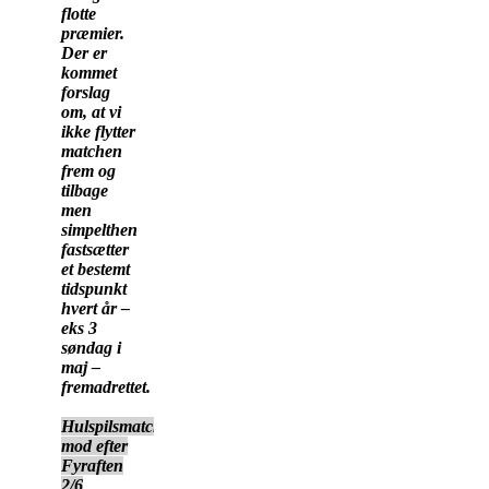
flotte
præmier.
Der er
kommet
forslag
om, at vi
ikke flytter
matchen
frem og
tilbage
men
simpelthen
fastsætter
et bestemt
tidspunkt
hvert år –
eks 3
søndag i
maj –
fremadrettet.
Hulspilsmatchen
mod efter
Fyraften
2/6