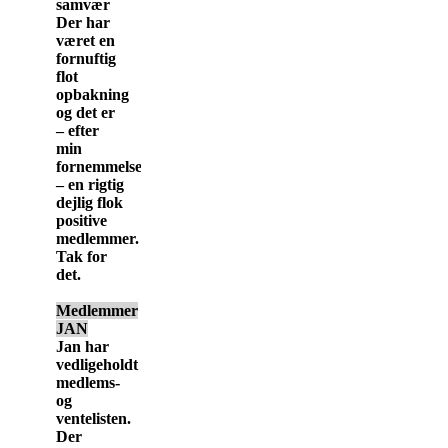
samvær
Der har
været en
fornuftig
flot
opbakning
og det er
– efter
min
fornemmelse
– en rigtig
dejlig flok
positive
medlemmer.
Tak for
det.
Medlemmer
JAN
Jan har
vedligeholdt
medlems-
og
ventelisten.
Der