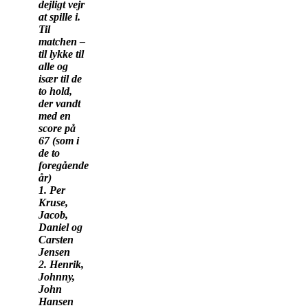
dejligt vejr
at spille i.
Til
matchen –
til lykke til
alle og
især til de
to hold,
der vandt
med en
score på
67 (som i
de to
foregående
år)
1. Per
Kruse,
Jacob,
Daniel og
Carsten
Jensen
2. Henrik,
Johnny,
John
Hansen