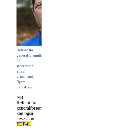
Referat fra
generalforsamling
26.
september
2022
v. formand,
Bjørn
Lauritzen
NB:
Referat fra
generalforsamlingen
kan også
læses som
PDF-fil