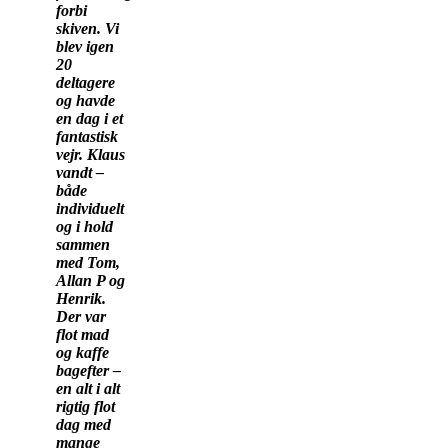
forbi
skiven. Vi
blev igen
20
deltagere
og havde
en dag i et
fantastisk
vejr. Klaus
vandt –
både
individuelt
og i hold
sammen
med Tom,
Allan P og
Henrik.
Der var
flot mad
og kaffe
bagefter –
en alt i alt
rigtig flot
dag med
mange