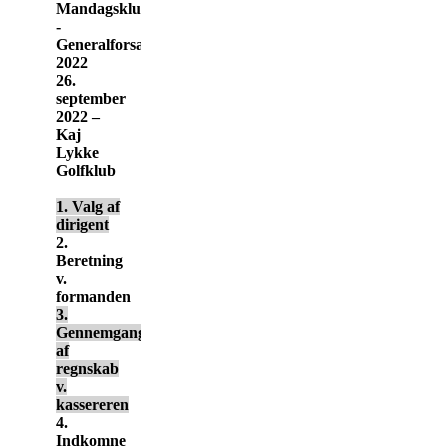
Mandagsklubben
-
Generalforsamling
2022
26.
september
2022 –
Kaj
Lykke
Golfklub
1. Valg af
dirigent
2.
Beretning
v.
formanden
3.
Gennemgang
af
regnskab
v.
kassereren
4.
Indkomne