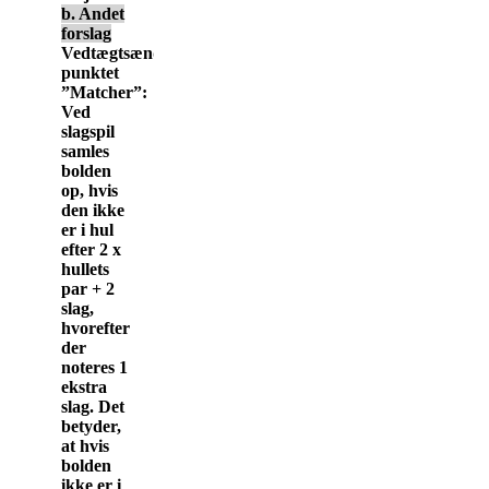
b. Andet
forslag
Vedtægtsændring
punktet
”Matcher”:
Ved
slagspil
samles
bolden
op, hvis
den ikke
er i hul
efter 2 x
hullets
par + 2
slag,
hvorefter
der
noteres 1
ekstra
slag. Det
betyder,
at hvis
bolden
ikke er i