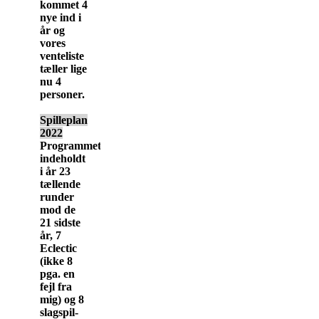
kommet 4
nye ind i
år og
vores
venteliste
tæller lige
nu 4
personer.
Spilleplan
2022
Programmet
indeholdt
i år 23
tællende
runder
mod de
21 sidste
år, 7
Eclectic
(ikke 8
pga. en
fejl fra
mig) og 8
slagspil-