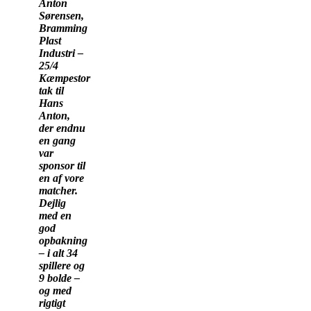
Anton
Sørensen,
Bramming
Plast
Industri –
25/4
Kæmpestor
tak til
Hans
Anton,
der endnu
en gang
var
sponsor til
en af vore
matcher.
Dejlig
med en
god
opbakning
– i alt 34
spillere og
9 bolde –
og med
rigtigt