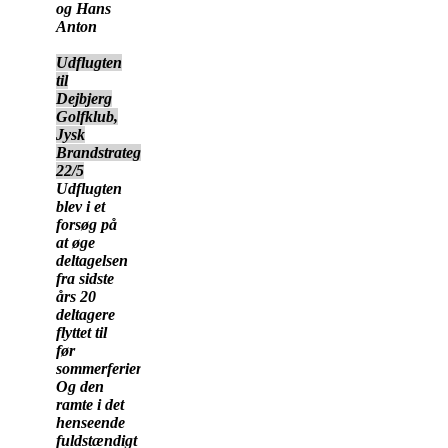
og Hans
Anton
Udflugten
til
Dejbjerg
Golfklub,
Jysk
Brandstrategi
22/5
Udflugten
blev i et
forsøg på
at øge
deltagelsen
fra sidste
års 20
deltagere
flyttet til
før
sommerferien.
Og den
ramte i det
henseende
fuldstændigt