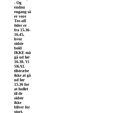
- Og
endnu
engang så
er vore
Tee-off
tider er
fra 15.36-
16.45,
hvor
sidste
bold
IKKE må
gå ud før
16.30. Vi
SKAL
tilstræbe
ikke at gå
ud før
15.36 for
at hullet
til de
sidste
ikke
bliver for
stort.