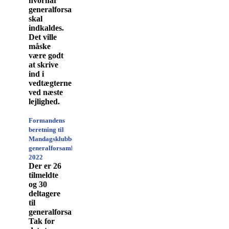
hvornår
generalforsamlingen
skal
indkaldes.
Det ville
måske
være godt
at skrive
ind i
vedtægterne
ved næste
lejlighed.
Formandens
beretning til
Mandagsklubbens
generalforsamling
2022
Der er 26
tilmeldte
og 30
deltagere
til
generalforsamlingen.
Tak for