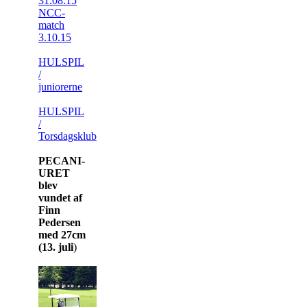
31.08.15
NCC-
match
3.10.15
HULSPIL
/
juniorerne
HULSPIL
/
Torsdagsklubben
PECANI-
URET
blev
vundet af
Finn
Pedersen
med 27cm
(13. juli
)