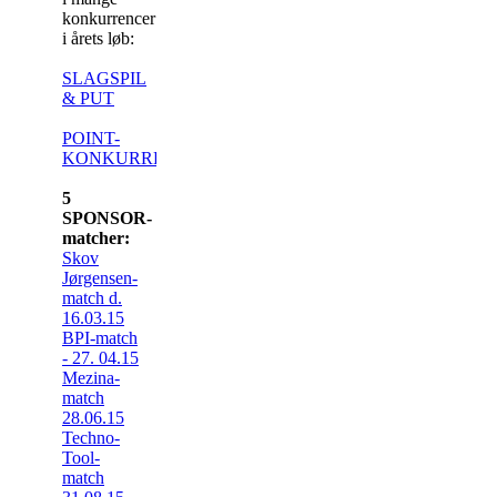
konkurrencer
i årets løb:
SLAGSPIL
& PUT
POINT-
KONKURRENCEN
5
SPONSOR-
matcher:
Skov
Jørgensen-
match d.
16.03.15
BPI-match
- 27. 04.15
Mezina-
match
28.06.15
Techno-
Tool-
match