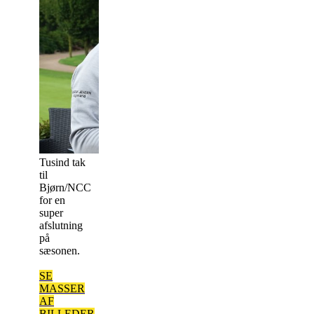
Tusind tak
til
Bjørn/NCC
for en
super
afslutning
på
sæsonen.
SE
MASSER
AF
BILLEDER