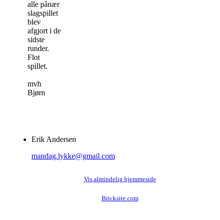
alle pånær
slagspillet
blev
afgjort i de
sidste
runder.
Flot
spillet.
mvh
Bjørn
Erik Andersen
mandag.lykke@gmail.com
Vis almindelig hjemmeside
Bricksite.com