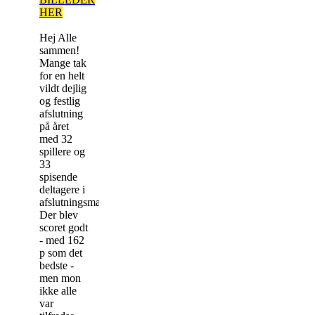
HER
Hej Alle
sammen!
Mange tak
for en helt
vildt dejlig
og festlig
afslutning
på året
med 32
spillere og
33
spisende
deltagere i
afslutningsmatchen.
Der blev
scoret godt
- med 162
p som det
bedste -
men mon
ikke alle
var