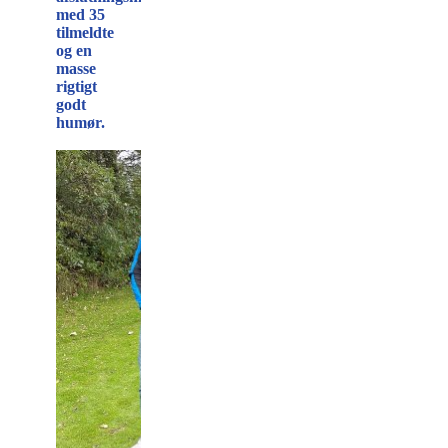
med 35
tilmeldte
og en
masse
rigtigt
godt
humør.