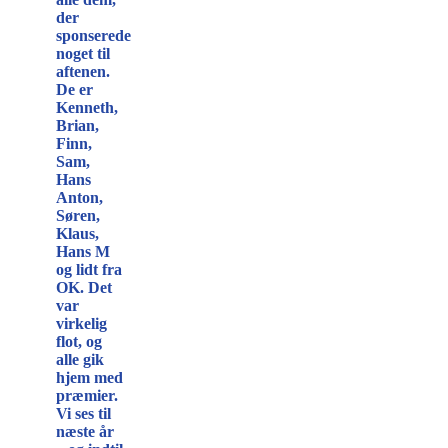
der
sponserede
noget til
aftenen.
De er
Kenneth,
Brian,
Finn,
Sam,
Hans
Anton,
Søren,
Klaus,
Hans M
og lidt fra
OK. Det
var
virkelig
flot, og
alle gik
hjem med
præmier.
Vi ses til
næste år