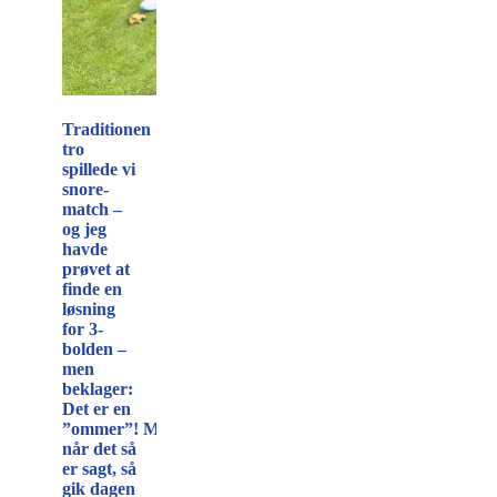
Traditionen
tro
spillede vi
snore-
match –
og jeg
havde
prøvet at
finde en
løsning
for 3-
bolden –
men
beklager:
Det er en
”ommer”!
Men
når det så
er sagt, så
gik dagen