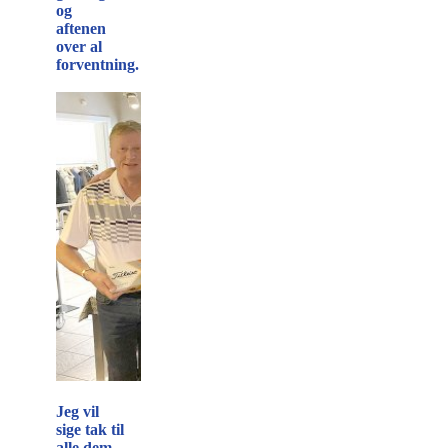
og
aftenen
over al
forventning.
Jeg vil
sige tak til
alle dem,