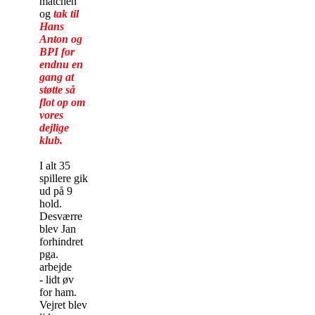
matchen
og
tak til
Hans
Anton og
BPI for
endnu en
gang at
støtte så
flot op om
vores
dejlige
klub.
I alt 35
spillere gik
ud på 9
hold.
Desværre
blev Jan
forhindret
pga.
arbejde
- lidt øv
for ham.
Vejret blev