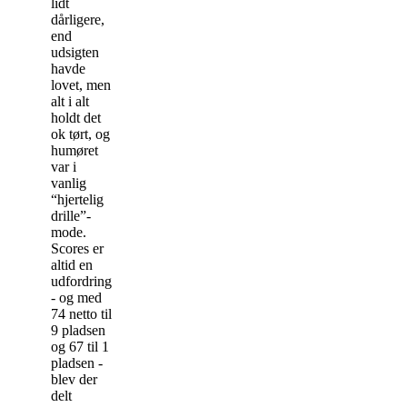
lidt
dårligere,
end
udsigten
havde
lovet, men
alt i alt
holdt det
ok tørt, og
humøret
var i
vanlig
“hjertelig
drille”-
mode.
Scores er
altid en
udfordring
- og med
74 netto til
9 pladsen
og 67 til 1
pladsen -
blev der
delt